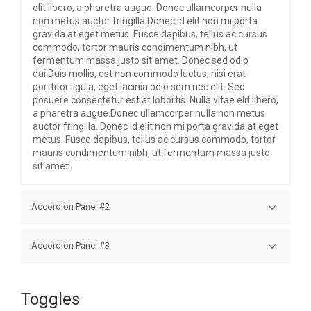
elit libero, a pharetra augue. Donec ullamcorper nulla
non metus auctor fringilla.Donec id elit non mi porta
gravida at eget metus. Fusce dapibus, tellus ac cursus
commodo, tortor mauris condimentum nibh, ut
fermentum massa justo sit amet. Donec sed odio
dui.Duis mollis, est non commodo luctus, nisi erat
porttitor ligula, eget lacinia odio sem nec elit. Sed
posuere consectetur est at lobortis. Nulla vitae elit libero,
a pharetra augue.Donec ullamcorper nulla non metus
auctor fringilla. Donec id elit non mi porta gravida at eget
metus. Fusce dapibus, tellus ac cursus commodo, tortor
mauris condimentum nibh, ut fermentum massa justo
sit amet.
Accordion Panel #2
Donec sed odio dui. Duis mollis, est non commodo
Accordion Panel #3
luctus, nisi erat porttitor ligula, eget lacinia odio sem nec
elit.Sed posuere consectetur est at lobortis. Nulla vitae
Donec sed odio dui. Duis mollis, est non commodo
elit libero, a pharetra augue. Donec ullamcorper nulla
luctus, nisi erat porttitor ligula, eget lacinia odio sem nec
non metus auctor fringilla.Donec id elit non mi porta
Toggles
elit.Sed posuere consectetur est at lobortis. Nulla vitae
gravida at eget metus. Fusce dapibus, tellus ac cursus