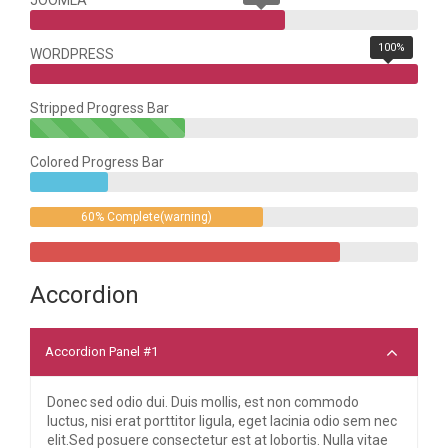
JOOMLA
100%
WORDPRESS
Stripped Progress Bar
40%
Complete(success)
Colored Progress Bar
20%
Complete
60% Complete(warning)
80%
Complete
Accordion
Accordion Panel #1
Donec sed odio dui. Duis mollis, est non commodo
luctus, nisi erat porttitor ligula, eget lacinia odio sem nec
elit.Sed posuere consectetur est at lobortis. Nulla vitae