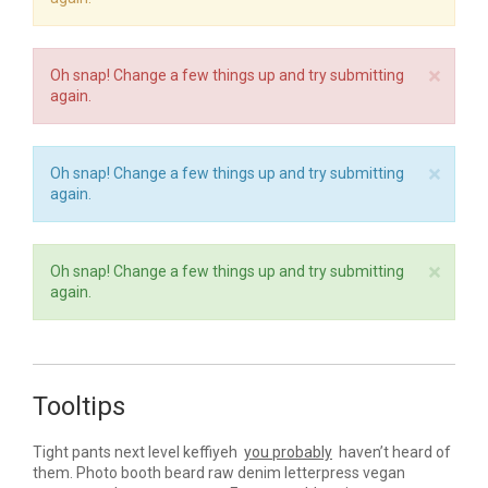
metus. Fusce dapibus, tellus ac cursus commodo, tortor
mauris condimentum nibh, ut fermentum massa justo
sit amet.
×
Oh snap! Change a few things up and try submitting
again.
×
Oh snap! Change a few things up and try submitting
again.
×
Oh snap! Change a few things up and try submitting
again.
Tooltips
Tight pants next level keffiyeh
you probably
haven’t heard of
them. Photo booth beard raw denim letterpress vegan