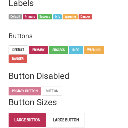
Labels
Default
Primary
Success
Info
Warning
Danger
Buttons
DEFAULT
PRIMARY
SUCCESS
INFO
WARNING
DANGER
Button Disabled
PRIMARY BUTTON
BUTTON
Button Sizes
LARGE BUTTON
LARGE BUTTON